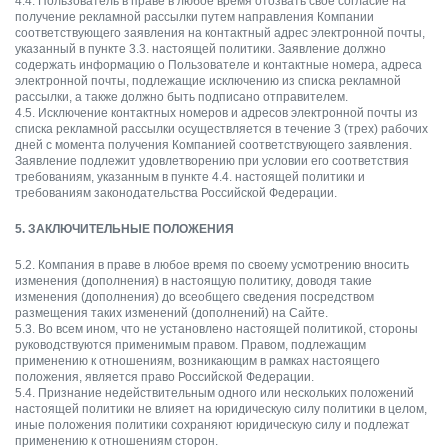
4.4. Пользователь в праве в любое время отозвать свое согласие на
получение рекламной рассылки путем направления Компании
соответствующего заявления на контактный адрес электронной почты,
указанный в пункте 3.3. настоящей политики. Заявление должно
содержать информацию о Пользователе и контактные номера, адреса
электронной почты, подлежащие исключению из списка рекламной
рассылки, а также должно быть подписано отправителем.
4.5. Исключение контактных номеров и адресов электронной почты из
списка рекламной рассылки осуществляется в течение 3 (трех) рабочих
дней с момента получения Компанией соответствующего заявления.
Заявление подлежит удовлетворению при условии его соответствия
требованиям, указанным в пункте 4.4. настоящей политики и
требованиям законодательства Российской Федерации.
5. ЗАКЛЮЧИТЕЛЬНЫЕ ПОЛОЖЕНИЯ
5.2. Компания в праве в любое время по своему усмотрению вносить
изменения (дополнения) в настоящую политику, доводя такие
изменения (дополнения) до всеобщего сведения посредством
размещения таких изменений (дополнений) на Сайте.
5.3. Во всем ином, что не установлено настоящей политикой, стороны
руководствуются применимым правом. Правом, подлежащим
применению к отношениям, возникающим в рамках настоящего
положения, является право Российской Федерации.
5.4. Признание недействительным одного или нескольких положений
настоящей политики не влияет на юридическую силу политики в целом,
иные положения политики сохраняют юридическую силу и подлежат
применению к отношениям сторон.