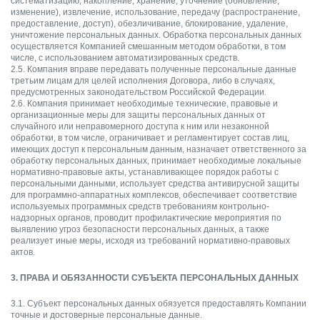
систематизацию, накопление, хранение, уточнение (обновление,
изменение), извлечение, использование, передачу (распространение,
предоставление, доступ), обезличивание, блокирование, удаление,
уничтожение персональных данных. Обработка персональных данных
осуществляется Компанией смешанным методом обработки, в том
числе, с использованием автоматизированных средств.
2.5. Компания вправе передавать полученные персональные данные
третьим лицам для целей исполнения Договора, либо в случаях,
предусмотренных законодательством Российской Федерации.
2.6. Компания принимает необходимые технические, правовые и
организационные меры для защиты персональных данных от
случайного или неправомерного доступа к ним или незаконной
обработки, в том числе, ограничивает и регламентирует состав лиц,
имеющих доступ к персональным данным, назначает ответственного за
обработку персональных данных, принимает необходимые локальные
нормативно-правовые акты, устанавливающее порядок работы с
персональными данными, использует средства антивирусной защиты
для программно-аппаратных комплексов, обеспечивает соответствие
используемых программных средств требованиям контрольно-
надзорных органов, проводит профилактические мероприятия по
выявлению угроз безопасности персональных данных, а также
реализует иные меры, исходя из требований нормативно-правовых
актов.
3. ПРАВА И ОБЯЗАННОСТИ СУБЪЕКТА ПЕРСОНАЛЬНЫХ ДАННЫХ
3.1. Субъект персональных данных обязуется предоставлять Компании
точные и достоверные персональные данные.