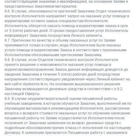
соответствующими знаниями и квалификацией, на основании Заявки и
представленных Заказчиком материалов.
8.6. В случае, обоснованности претензий Заказчика Отдел технического
контроля Исполнителя направляет запрос на оказание услуг помощи в
корректировке готового заказа специалистам Исполнителя.
Исполнитель обязуется оказать помощь в корректировке заказа в срок
от 5 (пяти) рабочих дней. О сроках предоставления услуг Исполнитель
информирует Заказчика посредством Личного кабинета.
8.7. Претензии по качеству и объему оказанных услуг по Заявке
принимаются только в случаях, когда Исполнителем были оказаны
услуги помощи в корректировке Заказа в соответствии с признанными
Исполнителем обоснованными претензиями Заказчика.
8.8. В случае, если Отделом технического контроля Исполнителя
принято решение о невозможности оказания услуг помощи в
корректировке/исправлению Заказа данная информация доводится до
сведения Заказчика в течение 5 (пяти) рабочих дней посредством
направления соответствующего уведомления через Личный кабинет на
веб-сайте studservis-lk.ru. На основании вышеуказанного решения
Заказчику возвращаются денежные средства в соответствии с п.9.2.
настоящей Оферты.
8.9. В случае неудовлетворительной оценки письменной работы
учебным заведением, в котором обучается Заказчик, выполненной им по
обучающим материалам и рекомендациям Исполнителя, рассмотрение
вопроса о возврате стоимости оказанных услуг по обучению написанию
письменной работы по Заявке осуществляется Исполнителем после
получения от Заказчика заявления на возврат денежных средств с
подробным обоснованием причин отказа от исполнения по настоящему
Договору. К заявлению прилагается Письменная работа с указанием в