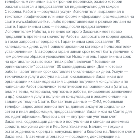
телефонным линиям и в электронной переписке, размер которой
рассчитывается и предоставляется индивидуально для каждой
Стороны. Работа — результат услуги Исполнителя, выраженная в
текстовой, графической или иной форме информация, размещаемая на
сайте www.studservis-lk.ru, либо предоставляемая в режиме онлайн на
сайте. Гарантийный срок — период после предоставления
Исполнителем Работы, в течение которого Заказчик имеет право
предъявить претензии к качеству Работы, запросить ее корректировки,
а также запросить перерасчет. Гарантийный срок составляет 90
календарных дней. Для Привилегированной категории Пользователей
установленный Платформой гарантийный срок может быть увеличен, о
чём должным образом уведомляется Исполнитель. Гарантийный срок
на оригинальность во всех типах работ, включая "Повышение
оригинальности" составляет 30 календарных дней. Для «Готовых
работ» Гарантийный срок составляет 0 календарных дней. Услуги —
технические услуги доступа на сайт, оказываемые Заказчикам для
организации их взаимодействия с целью получения консультации по
написанию Работ различной тематической направленности (статьи,
анализ темы, материалы, чертежные работы, письменные заключения
и др.), оказания услуги получения консультации в режиме онлайн на
заданную тему на Сайте. Контактные данные — ФИО, мобильный
телефон, адрес электронной почты, данные аккаунтов социальных
сетей и иная информация, предоставленная Заказчиком на Сайте для
его идентификации. Лицевой счет — внутренний учетный счет
Заказчика, содержащий данные о поступлении и списании денежных
средств, Бонусных денег и Кешбэка Заказчика. Баланс — текущий
остаток денежных средств, Бонусных денег и Кешбэка на Лицевом счете
Заказчика. Платежный агрегатор — посредник, действующий на