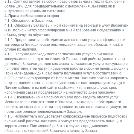
3.12. Сайт оставляет за собой право открыть часть текста файлов (не
более 10%) для предварительного ознакомления Заказчиками и
индексации поисковыми системами.
4. Права и обязанности сторон
4.1. Обязанности Заказчика:
4.1.1. Оформить Заявку в Личном кабинете на веб-сайте www.studservis-
lk.ru, полно и четко сформулировав в ней требования к содержанию и
объему услуг по обучению.
4.1.2. Предоставить необходимые для оказания услуги информацию и
материалы (методические рекомендации, задания, образцы и т.п.), в
случае их наличия.
4.1.3. В случае необходимости согласования услуг по оказанию
консультации по подготовке частей Письменной работы (плана, главы
диплома), Заказчик должен согласовать оказанные услуги консультации
по подготовке этой части письменной работы в срок не превышающий 3
(три) календарных дня, с момента получения услуг в соответствии с
п.3.9 настоящего договора от Исполнителя. Заказчик обязан направить
подтверждение о согласовании указанных в настоящем пункте услуг в
Личном кабинете на веб-сайте studservis-lk.ru, в ином случае срок
исполнения заказа продлевается на количество дней просрочки.
4.1.4. Своевременно и в полном объеме производить оплату услуг
Исполнителя в соответствии с Заказом, а также при необходимости
вносить авансовые платежи за дополнительно оказываемые услуги, не
предусмотренные первоначальным Заказом.
4.1.5. Исполнитель осуществляет сопровождение процесса подготовки
письменной работы Заказчика и обязуется предоставлять помощь в
корректировке Письменной работы в случаях предъявления
обоснованных претензий Заказчика к качеству Заказа.