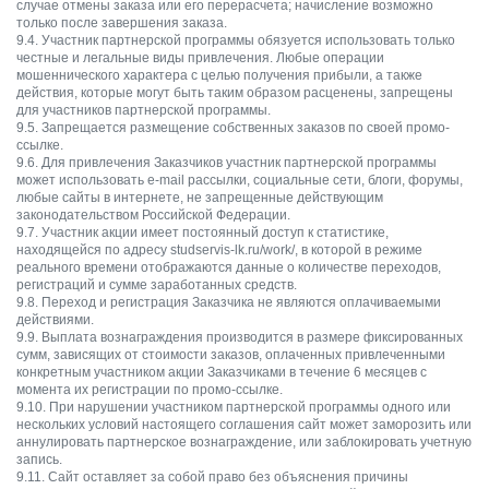
случае отмены заказа или его перерасчета; начисление возможно
только после завершения заказа.
9.4. Участник партнерской программы обязуется использовать только
честные и легальные виды привлечения. Любые операции
мошеннического характера с целью получения прибыли, а также
действия, которые могут быть таким образом расценены, запрещены
для участников партнерской программы.
9.5. Запрещается размещение собственных заказов по своей промо-
ссылке.
9.6. Для привлечения Заказчиков участник партнерской программы
может использовать e-mail рассылки, социальные сети, блоги, форумы,
любые сайты в интернете, не запрещенные действующим
законодательством Российской Федерации.
9.7. Участник акции имеет постоянный доступ к статистике,
находящейся по адресу studservis-lk.ru/work/, в которой в режиме
реального времени отображаются данные о количестве переходов,
регистраций и сумме заработанных средств.
9.8. Переход и регистрация Заказчика не являются оплачиваемыми
действиями.
9.9. Выплата вознаграждения производится в размере фиксированных
сумм, зависящих от стоимости заказов, оплаченных привлеченными
конкретным участником акции Заказчиками в течение 6 месяцев с
момента их регистрации по промо-ссылке.
9.10. При нарушении участником партнерской программы одного или
нескольких условий настоящего соглашения сайт может заморозить или
аннулировать партнерское вознаграждение, или заблокировать учетную
запись.
9.11. Сайт оставляет за собой право без объяснения причины