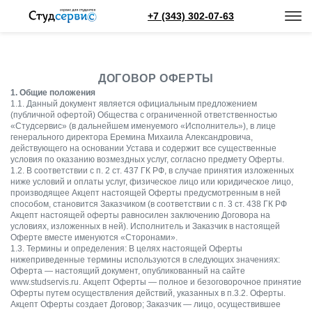
+7 (343) 302-07-63
ДОГОВОР ОФЕРТЫ
1. Общие положения
1.1. Данный документ является официальным предложением
(публичной офертой) Общества с ограниченной ответственностью
«Студсервис» (в дальнейшем именуемого «Исполнитель»), в лице
генерального директора Еремина Михаила Александровича,
действующего на основании Устава и содержит все существенные
условия по оказанию возмездных услуг, согласно предмету Оферты.
1.2. В соответствии с п. 2 ст. 437 ГК РФ, в случае принятия изложенных
ниже условий и оплаты услуг, физическое лицо или юридическое лицо,
производящее Акцепт настоящей Оферты предусмотренным в ней
способом, становится Заказчиком (в соответствии с п. 3 ст. 438 ГК РФ
Акцепт настоящей оферты равносилен заключению Договора на
условиях, изложенных в ней). Исполнитель и Заказчик в настоящей
Оферте вместе именуются «Сторонами».
1.3. Термины и определения: В целях настоящей Оферты
нижеприведенные термины используются в следующих значениях:
Оферта — настоящий документ, опубликованный на сайте
www.studservis.ru. Акцепт Оферты — полное и безоговорочное принятие
Оферты путем осуществления действий, указанных в п.3.2. Оферты.
Акцепт Оферты создает Договор; Заказчик — лицо, осуществившее