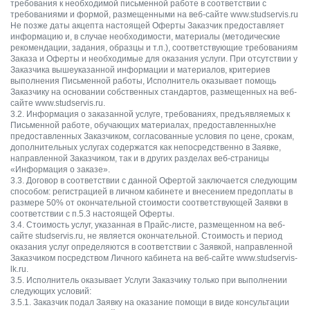
требования к необходимой письменной работе в соответствии с
требованиями и формой, размещенными на веб-сайте www.studservis.ru
Не позже даты акцепта настоящей Оферты Заказчик предоставляет
информацию и, в случае необходимости, материалы (методические
рекомендации, задания, образцы и т.п.), соответствующие требованиям
Заказа и Оферты и необходимые для оказания услуги. При отсутствии у
Заказчика вышеуказанной информации и материалов, критериев
выполнения Письменной работы, Исполнитель оказывает помощь
Заказчику на основании собственных стандартов, размещенных на веб-
сайте www.studservis.ru.
3.2. Информация о заказанной услуге, требованиях, предъявляемых к
Письменной работе, обучающих материалах, предоставленных/не
предоставленных Заказчиком, согласованные условия по цене, срокам,
дополнительных услугах содержатся как непосредственно в Заявке,
направленной Заказчиком, так и в других разделах веб-страницы
«Информация о заказе».
3.3. Договор в соответствии с данной Офертой заключается следующим
способом: регистрацией в личном кабинете и внесением предоплаты в
размере 50% от окончательной стоимости соответствующей Заявки в
соответствии с п.5.3 настоящей Оферты.
3.4. Стоимость услуг, указанная в Прайс-листе, размещенном на веб-
сайте studservis.ru, не является окончательной. Стоимость и период
оказания услуг определяются в соответствии с Заявкой, направленной
Заказчиком посредством Личного кабинета на веб-сайте www.studservis-
lk.ru.
3.5. Исполнитель оказывает Услуги Заказчику только при выполнении
следующих условий:
3.5.1. Заказчик подал Заявку на оказание помощи в виде консультации