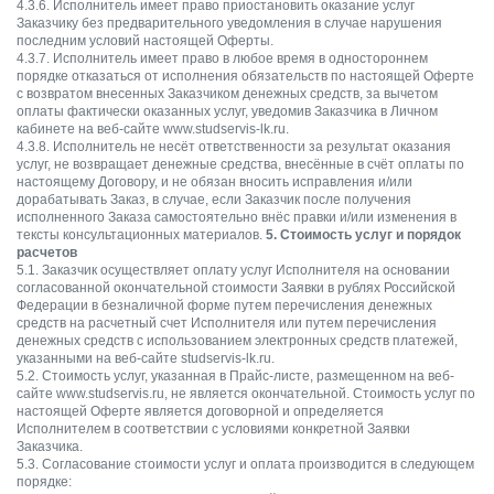
4.3.6. Исполнитель имеет право приостановить оказание услуг
Заказчику без предварительного уведомления в случае нарушения
последним условий настоящей Оферты.
4.3.7. Исполнитель имеет право в любое время в одностороннем
порядке отказаться от исполнения обязательств по настоящей Оферте
с возвратом внесенных Заказчиком денежных средств, за вычетом
оплаты фактически оказанных услуг, уведомив Заказчика в Личном
кабинете на веб-сайте www.studservis-lk.ru.
4.3.8. Исполнитель не несёт ответственности за результат оказания
услуг, не возвращает денежные средства, внесённые в счёт оплаты по
настоящему Договору, и не обязан вносить исправления и/или
дорабатывать Заказ, в случае, если Заказчик после получения
исполненного Заказа самостоятельно внёс правки и/или изменения в
тексты консультационных материалов.
5. Стоимость услуг и порядок
расчетов
5.1. Заказчик осуществляет оплату услуг Исполнителя на основании
согласованной окончательной стоимости Заявки в рублях Российской
Федерации в безналичной форме путем перечисления денежных
средств на расчетный счет Исполнителя или путем перечисления
денежных средств с использованием электронных средств платежей,
указанными на веб-сайте studservis-lk.ru.
5.2. Стоимость услуг, указанная в Прайс-листе, размещенном на веб-
сайте www.studservis.ru, не является окончательной. Стоимость услуг по
настоящей Оферте является договорной и определяется
Исполнителем в соответствии с условиями конкретной Заявки
Заказчика.
5.3. Согласование стоимости услуг и оплата производится в следующем
порядке: