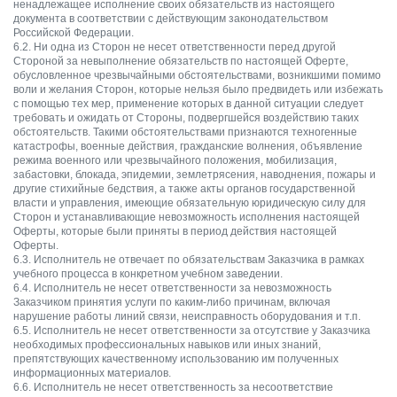
ненадлежащее исполнение своих обязательств из настоящего
документа в соответствии с действующим законодательством
Российской Федерации.
6.2. Ни одна из Сторон не несет ответственности перед другой
Стороной за невыполнение обязательств по настоящей Оферте,
обусловленное чрезвычайными обстоятельствами, возникшими помимо
воли и желания Сторон, которые нельзя было предвидеть или избежать
с помощью тех мер, применение которых в данной ситуации следует
требовать и ожидать от Стороны, подвергшейся воздействию таких
обстоятельств. Такими обстоятельствами признаются техногенные
катастрофы, военные действия, гражданские волнения, объявление
режима военного или чрезвычайного положения, мобилизация,
забастовки, блокада, эпидемии, землетрясения, наводнения, пожары и
другие стихийные бедствия, а также акты органов государственной
власти и управления, имеющие обязательную юридическую силу для
Сторон и устанавливающие невозможность исполнения настоящей
Оферты, которые были приняты в период действия настоящей
Оферты.
6.3. Исполнитель не отвечает по обязательствам Заказчика в рамках
учебного процесса в конкретном учебном заведении.
6.4. Исполнитель не несет ответственности за невозможность
Заказчиком принятия услуги по каким-либо причинам, включая
нарушение работы линий связи, неисправность оборудования и т.п.
6.5. Исполнитель не несет ответственности за отсутствие у Заказчика
необходимых профессиональных навыков или иных знаний,
препятствующих качественному использованию им полученных
информационных материалов.
6.6. Исполнитель не несет ответственность за несоответствие