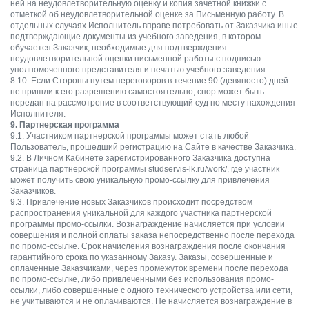
ней на неудовлетворительную оценку и копия зачетной книжки с
отметкой об неудовлетворительной оценке за Письменную работу. В
отдельных случаях Исполнитель вправе потребовать от Заказчика иные
подтверждающие документы из учебного заведения, в котором
обучается Заказчик, необходимые для подтверждения
неудовлетворительной оценки письменной работы с подписью
уполномоченного представителя и печатью учебного заведения.
8.10. Если Стороны путем переговоров в течение 90 (девяносто) дней
не пришли к его разрешению самостоятельно, спор может быть
передан на рассмотрение в соответствующий суд по месту нахождения
Исполнителя.
9. Партнерская программа
9.1. Участником партнерской программы может стать любой
Пользователь, прошедший регистрацию на Сайте в качестве Заказчика.
9.2. В Личном Кабинете зарегистрированного Заказчика доступна
страница партнерской программы studservis-lk.ru/work/, где участник
может получить свою уникальную промо-ссылку для привлечения
Заказчиков.
9.3. Привлечение новых Заказчиков происходит посредством
распространения уникальной для каждого участника партнерской
программы промо-ссылки. Вознаграждение начисляется при условии
совершения и полной оплаты заказа непосредственно после перехода
по промо-ссылке. Срок начисления вознаграждения после окончания
гарантийного срока по указанному Заказу. Заказы, совершенные и
оплаченные Заказчиками, через промежуток времени после перехода
по промо-ссылке, либо привлеченными без использования промо-
ссылки, либо совершенные с одного технического устройства или сети,
не учитываются и не оплачиваются. Не начисляется вознаграждение в