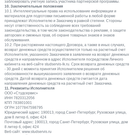
заблокировать учетную запись участника партнерской программы.
10. Заключительные положения
10.1. Интеллектуальные права на использование информации и
материалов для подготовки письменной работы в любой форме
принадлежат Исполнителю и Заказчику в равной степени. Стороны
несут ответственность за соблюдение всех требований
законодательства, в том числе законодательства о рекламе, о защите
авторских и смежных прав, об охране товарных знаков и знаков
обслуживания.
10.2. При расторжении настоящего Договора, а также в иных случаях,
возврат денежных средств осуществляется только на расчетный счет
Исполнителя, указанного Заказчиком в заявлении на возврат денежных
средств и направленном в адрес Исполнителя посредством Личного
кабинета на веб-сайте studservis-lk.ru. Срок возврата денежных средств
- 30 дней с момента принятия Исполнителем решения об
обоснованности вышеуказанного заявления о возврате денежных
средств. Датой возврата денежных средств считается дата
направления денежных средств на расчетный счет Заказчика.
11. Реквизиты Исполнителя
ООО «Студсервис»
ИНН 7820312056
КПП 783801001
ОГРН 1077847598795
Юридический адрес: 190013, город Санкт-Петербург, Рузовская улица,
дом 8 литер б, офис 424
Почтовый адрес: 190013, город Санкт-Петербург, Рузовская улица, дом
8 литер б, офис 424
Веб-сайт: www.studservis.ru