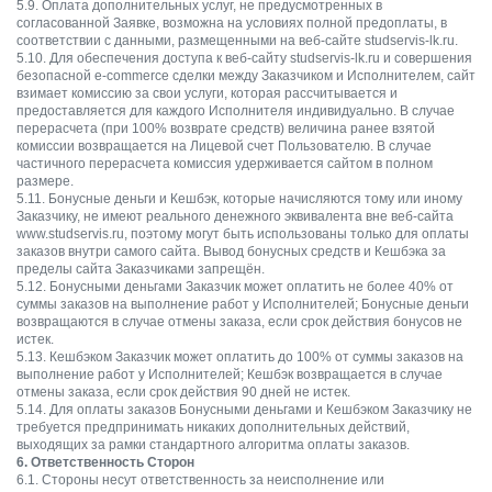
5.9. Оплата дополнительных услуг, не предусмотренных в
согласованной Заявке, возможна на условиях полной предоплаты, в
соответствии с данными, размещенными на веб-сайте studservis-lk.ru.
5.10. Для обеспечения доступа к веб-сайту studservis-lk.ru и совершения
безопасной e-commerce сделки между Заказчиком и Исполнителем, сайт
взимает комиссию за свои услуги, которая рассчитывается и
предоставляется для каждого Исполнителя индивидуально. В случае
перерасчета (при 100% возврате средств) величина ранее взятой
комиссии возвращается на Лицевой счет Пользователю. В случае
частичного перерасчета комиссия удерживается сайтом в полном
размере.
5.11. Бонусные деньги и Кешбэк, которые начисляются тому или иному
Заказчику, не имеют реального денежного эквивалента вне веб-сайта
www.studservis.ru, поэтому могут быть использованы только для оплаты
заказов внутри самого сайта. Вывод бонусных средств и Кешбэка за
пределы сайта Заказчиками запрещён.
5.12. Бонусными деньгами Заказчик может оплатить не более 40% от
суммы заказов на выполнение работ у Исполнителей; Бонусные деньги
возвращаются в случае отмены заказа, если срок действия бонусов не
истек.
5.13. Кешбэком Заказчик может оплатить до 100% от суммы заказов на
выполнение работ у Исполнителей; Кешбэк возвращается в случае
отмены заказа, если срок действия 90 дней не истек.
5.14. Для оплаты заказов Бонусными деньгами и Кешбэком Заказчику не
требуется предпринимать никаких дополнительных действий,
выходящих за рамки стандартного алгоритма оплаты заказов.
6. Ответственность Сторон
6.1. Стороны несут ответственность за неисполнение или