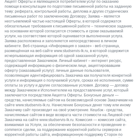
Акцепт Оферты и являющееся потребителем услуг по оказанию
помощи в консультации по подготовке письменной работы на заданную
тему: реферата, контрольной работы, диплома и других студенческих
письменных работ по заключенному Договору; Заявка – является
неотъемлемой частью настоящей Оферты, в которой содержатся
обязательные требования к письменной работе – техническое задание,
на основании которой согласуется стоимость и сроки оказываемой
услуги, на соответствие которой оценивается выполненная услуга.
Заявка расположена и заполняется непосредственно в личном
кабинете. Веб-страница «Информация о заказе» - веб-страница,
размещённая на веб-сайте www.studservis-lk.ru, в которой содержится
исчерпывающая информация об одной заказанной услуге,
предоставленная Заказчиком. Личный кабинет – интернет ресурс,
содержащий информацию о физическом лице, акцептировавшим
оферту (заказавший услугу): личные данные пользователя,
позволяющие идентифицировать Заказчика как получателя конкретной
услуги и информация о получаемой услуге, сроках её исполнения, сумме
оплаты за услугу и другие согласованные условия. Договор — договор
между Заказчиком и Исполнителем на предоставление услуг, который
заключается посредством Акцепта Оферты. Бонусные деньги —
средства, начисляемые сайтом на безвозмездной основе Заказчикам на
сайте www.studservis-lk.ru. Начисление Бонусных денег тому или иному
Заказчику сайт производит на своё усмотрение. Кешбэк - средства,
начисляемые сайтом в виде возврата части стоимости на Лицевой счет
Заказчика на сайте www.studservis-lk.ru. Комиссия — комиссия сайта,
взимаемая за Услуги, за обеспечение безопасности и проведение e-
сommerce сделки, за поддержание корректной работы серверов и
корректной работы сайта, информационную поддержку Сторон по