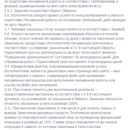
по подготовке письменной работы в соответствии с требованиями и
формой, размещенными на веб-сайте www.studservis-lk.ru.
3.5.2. Заказчик осуществил Акцепт Оферты.
3.6. Исполнитель предоставляет услуги по консультированию в области
подготовки Письменной работы на основании требований, действующих
на дату Акцепта.
3.7. Приемка оказанных Услуг осуществляется в соответствии с Заявкой.
3.8. Услуги считаются оказанными надлежащим образом и в полном
объеме, если в течение 90 (девяноста) дней с момента окончания услуг
Заказчик не предоставил Исполнителю письменную претензию в
соответствии с условиями, указанными в Гл. 8 настоящей Оферты.
Гарантийный срок на оригинальность во всех типах работ, включая
"Повышение оригинальности" составляет 30 календарных дней. Для
«Примеров работ» Гарантийный срок составляет 0 календарных дней.
3.9. Юридическим фактом, подтверждающим оказание услуги
Исполнителем, является диалоговое окно страницы веб-сайта – окно
«Информация о заказе», содержащее файл для скачивания
письменных материалов для выполнения письменной работы или
ссылку на файл для скачивания.
3.10. При отказе принять уже выполненный результат –
предоставленные материалы в соответствии с п.3.9 настоящего
договора, по основаниям, не указанным в Оферте, Заказчик обязуется
оплатить оказанные услуги в размере 100%.
3.11. При внесении Заказчиком, в том числе и для оплаты заказа, и
выводе Заказчиком денежных средств, Платежным агрегатором
взимается невозвратный сервисный сбор за проведение финансовой
операции в размере до 15%. Сумма сбора определяется до начала
операции и зависит от истории Заказчика и типа платежа.