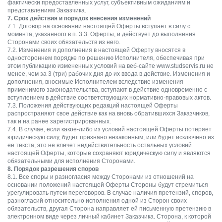
фактически предоставленных услуг, субъективным ожиданиям и
представлениям Заказчика.
7. Срок действия и порядок внесения изменений
7.1. Договор на основании настоящей Оферты вступает в силу с
момента, указанного в п. 3.3. Оферты, и действует до выполнения
Сторонами своих обязательств из него.
7.2. Изменения и дополнения в настоящей Оферту вносятся в
одностороннем порядке по решению Исполнителя, обеспечивая при
этом публикацию измененных условий на веб-сайте www.studservis.ru не
менее, чем за 3 (три) рабочих дня до их ввода в действие. Изменения и
дополнения, вносимые Исполнителем вследствие изменения
применимого законодательства, вступают в действие одновременно с
вступлением в действие соответствующих нормативно-правовых актов.
7.3. Положения действующих редакций настоящей Оферты
распространяют свое действие как на вновь обратившихся Заказчиков,
так и на ранее зарегистрированных.
7.4. В случае, если какое-либо из условий настоящей Оферты потеряет
юридическую силу, будет признано незаконным, или будет исключено из
ее текста, это не влечет недействительность остальных условий
настоящей Оферты, которые сохраняют юридическую силу и являются
обязательными для исполнения Сторонами.
8. Порядок разрешения споров
8.1. Все споры и разногласия между Сторонами из отношений на
основании положений настоящей Оферты Стороны будут стремиться
урегулировать путем переговоров. В случае наличия претензий, споров,
разногласий относительно исполнения одной из Сторон своих
обязательств, другая Сторона направляет ей письменную претензию в
электронном виде через личный кабинет Заказчика. Сторона, к которой