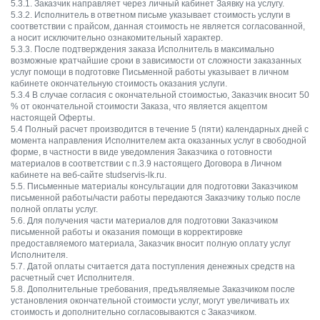
5.3.1. Заказчик направляет через личный кабинет Заявку на услугу.
5.3.2. Исполнитель в ответном письме указывает стоимость услуги в
соответствии с прайсом, данная стоимость не является согласованной,
а носит исключительно ознакомительный характер.
5.3.3. После подтверждения заказа Исполнитель в максимально
возможные кратчайшие сроки в зависимости от сложности заказанных
услуг помощи в подготовке Письменной работы указывает в личном
кабинете окончательную стоимость оказания услуги.
5.3.4 В случае согласия с окончательной стоимостью, Заказчик вносит 50
% от окончательной стоимости Заказа, что является акцептом
настоящей Оферты.
5.4 Полный расчет производится в течение 5 (пяти) календарных дней с
момента направления Исполнителем акта оказанных услуг в свободной
форме, в частности в виде уведомления Заказчика о готовности
материалов в соответствии с п.3.9 настоящего Договора в Личном
кабинете на веб-сайте studservis-lk.ru.
5.5. Письменные материалы консультации для подготовки Заказчиком
письменной работы/части работы передаются Заказчику только после
полной оплаты услуг.
5.6. Для получения части материалов для подготовки Заказчиком
письменной работы и оказания помощи в корректировке
предоставляемого материала, Заказчик вносит полную оплату услуг
Исполнителя.
5.7. Датой оплаты считается дата поступления денежных средств на
расчетный счет Исполнителя.
5.8. Дополнительные требования, предъявляемые Заказчиком после
установления окончательной стоимости услуг, могут увеличивать их
стоимость и дополнительно согласовываются с Заказчиком.