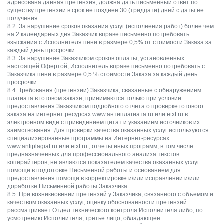
адресована данная претензия, должна дать письменный ответ по
существу претензии в срок не позднее 30 (тридцати) дней с даты ее
получения.
8.2. За нарушение сроков оказания услуг (исполнения работ) более чем
на 2 календарных дня Заказчик вправе письменно потребовать
взыскания с Исполнителя пени в размере 0,5% от стоимости Заказа за
каждый день просрочки.
8.3. За нарушение Заказчиком сроков оплаты, установленных
настоящей Офертой, Исполнитель вправе письменно потребовать с
Заказчика пени в размере 0,5 % стоимости Заказа за каждый день
просрочки.
8.4. Требования (претензии) Заказчика, связанные с обнаружением
плагиата в готовом заказе, принимаются только при условии
предоставления Заказчиком подробного отчета о проверке готового
заказа на интернет ресурсах www.антиплагиата.ru или etxt.ru в
электронном виде с приведением цитат и указанием источников их
заимствования. Для проверки качества оказанных услуг используются
специализированные программы на Интернет-ресурсах
www.antiplagiat.ru или etxt.ru , отчеты иных программ, в том числе
предназначенных для профессионального анализа текстов
копирайтеров, не являются показателем качества оказанных услуг
помощи в подготовке Письменной работы и основанием для
предоставления помощи в корректировке и/или исправлении и/или
доработке Письменной работы Заказчика.
8.5. При возникновении претензий у Заказчика, связанного с объемом и
качеством оказанных услуг, оценку обоснованности претензий
рассматривает Отдел технического контроля Исполнителя либо, по
усмотрению Исполнителя, третье лицо, обладающее