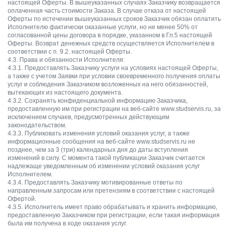
настоящей Оферты. В вышеуказанных случаях Заказчику возвращается
оплаченная часть стоимости Заказа. В случае отказа от настоящей
Оферты по истечении вышеуказанных сроков Заказчик обязан оплатить
Исполнителю фактически оказанные услуги, но не менее 50% от
согласованной цены договора в порядке, указанном в Гл.5 настоящей
Оферты. Возврат денежных средств осуществляется Исполнителем в
соответствии с п. 9.2. настоящей Оферты.
4.3. Права и обязанности Исполнителя:
4.3.1. Предоставлять Заказчику услуги на условиях настоящей Оферты,
а также с учетом Заявки при условии своевременного получения оплаты
услуг и соблюдения Заказчиком возложенных на него обязанностей,
вытекающих из настоящего документа.
4.3.2. Сохранять конфиденциальной информацию Заказчика,
предоставленную им при регистрации на веб-сайте www.studservis.ru, за
исключением случаев, предусмотренных действующим
законодательством.
4.3.3. Публиковать изменения условий оказания услуг, а также
информационные сообщения на веб-сайте www.studservis.ru не
позднее, чем за 3 (три) календарных дня до даты вступления
изменений в силу. С момента такой публикации Заказчик считается
надлежаще уведомленным об изменении условий оказания услуг
Исполнителем.
4.3.4. Предоставлять Заказчику мотивированные ответы по
направленным запросам или претензиям в соответствии с настоящей
Офертой.
4.3.5. Исполнитель имеет право обрабатывать и хранить информацию,
предоставленную Заказчиком при регистрации, если такая информация
была им получена в ходе оказания услуг.