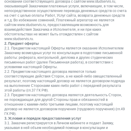
основании соответствующего договора с сайтом www.studservis.ru,
оказывающий Заказчикам платежные услуги, включающие, в том числе,
непосредственное осуществление перевода денежных средств со счета
на счет с целью оплаты Работ, Услуг сайта, возврата денежных средств
и т.д. Во избежание сомнений, Платежный агрегатор не является
сайтом www.studservis.ru, предоставляющим возможность для
взаимодействия Заказчика и Исполнителя, и ни при каких
обстоятельствах не может быть отождествлен с сайтом
www.studservis.ru.
2. Предмет оферты
2.1. Предметом настоящей Оферты является оказание Исполнителем
Заказчику возмездных услуг по консультации в подготовке письменной
работы: реферата, контрольной, диплома и других студенческих
письменных работ (далее Письменная работа), в соответствии с
условиями настоящей Оферты.
2.2. Предметом настоящего договора являются только
соответствующие действия Сторон, а не какой-либо овеществленный
результат, поэтому настоящий договор не является договором подряда
на выполнение Сторонами каких-либо работ с передачей результата
этой работы (гл.37 ГК РФ).
2.3. Предметом настоящего договора является деятельность Сторон,
не порождающая для другой Стороны прав и обязанностей в
отношении с какими-либо третьими лицами, поэтому настоящий
договор не является договором поручения (трудового поручения) (гл.49
ГК РФ).
3. Условия и порядок предоставления услуг
3.1. Заказчик регистрируется в Личном кабинете и подает Заявку,
указывая в ней объем необходимой помощи в консультации и